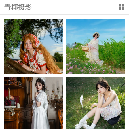
青椰摄影
T
o
g
g
l
e
n
a
v
i
g
a
t
i
o