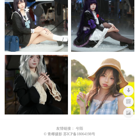
友情链接：
兮陌
©
青椰摄影
苏ICP备18064198号